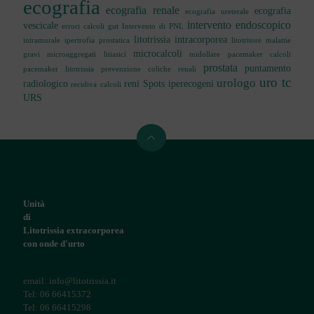
ecografia
ecografia renale
ecografia
ecografia ureterale
intervento endoscopico
vescicale
errori calcoli
gut
Intervento di PNL
litotrissia intracorporea
intramurale
ipertrofia prostatica
litotritore
malattie
microcalcoli
gravi
microaggregati litiasici
midollare
pacemaker calcoli
prostata
puntamento
pacemaker litotrissia
prevenzione coliche renali
uro tc
urologo
radiologico
reni
Spots iperecogeni
recidiva calcoli
URS
Unità
di
Litotrissia extracorporea
con onde d'urto
email: info@litotrissia.it
Tel: 06 66415372
Tel: 06 66415298