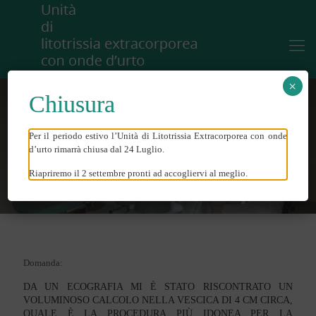
×
Chiusura
Per il periodo estivo l’Unità di Litotrissia Extracorporea con onde
LITOTRITORE MANUALE
d’urto rimarrà chiusa dal 24 Luglio.
Riapriremo il 2 settembre pronti ad accogliervi al meglio.
Domanda:
DA UN ECOGRAFIA MI È STATO RISCONTRATO UN
VOLUMINOSO CALCOLO NELLA VESCICA DI 4 CM CIRCA,
QUALE È LA PROCEDURA PIÙ IDONEA PER LA