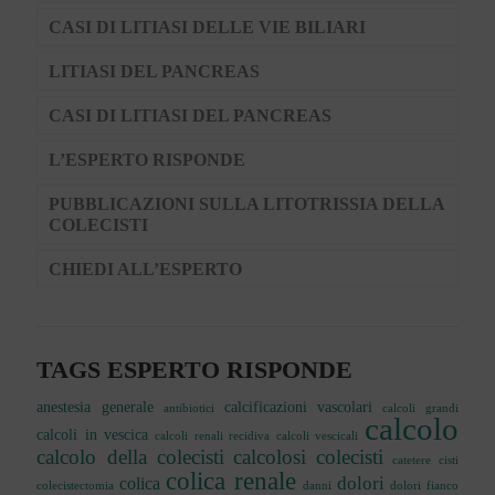
CASI DI LITIASI DELLE VIE BILIARI
LITIASI DEL PANCREAS
CASI DI LITIASI DEL PANCREAS
L’ESPERTO RISPONDE
PUBBLICAZIONI SULLA LITOTRISSIA DELLA
COLECISTI
CHIEDI ALL’ESPERTO
TAGS ESPERTO RISPONDE
anestesia generale
calcificazioni vascolari
antibiotici
calcoli grandi
calcolo
calcoli in vescica
calcoli renali recidiva
calcoli vescicali
calcolo della colecisti
calcolosi colecisti
catetere
cisti
colica renale
dolori
colica
colecistectomia
danni
dolori fianco