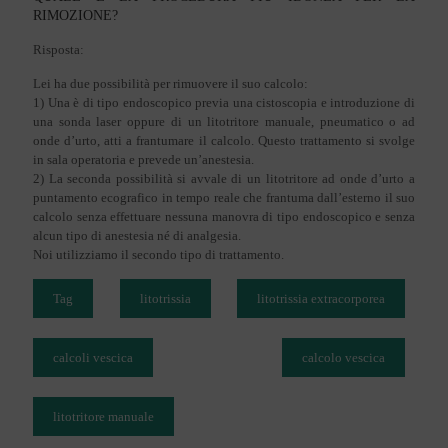
RIMOZIONE?
Risposta:
Lei ha due possibilità per rimuovere il suo calcolo:
1) Una è di tipo endoscopico previa una cistoscopia e introduzione di
una sonda laser oppure di un litotritore manuale, pneumatico o ad
onde d’urto, atti a frantumare il calcolo. Questo trattamento si svolge
in sala operatoria e prevede un’anestesia.
2) La seconda possibilità si avvale di un litotritore ad onde d’urto a
puntamento ecografico in tempo reale che frantuma dall’esterno il suo
calcolo senza effettuare nessuna manovra di tipo endoscopico e senza
alcun tipo di anestesia né di analgesia.
Noi utilizziamo il secondo tipo di trattamento.
Tag
litotrissia
litotrissia extracorporea
calcoli vescica
calcolo vescica
litotritore manuale