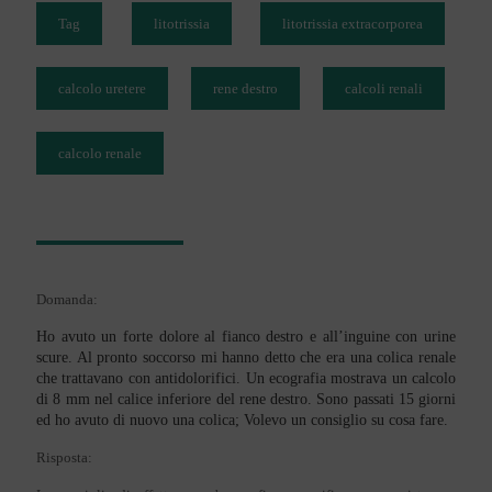
Tag
litotrissia
litotrissia extracorporea
calcolo uretere
rene destro
calcoli renali
calcolo renale
Domanda:
Ho avuto un forte dolore al fianco destro e all’inguine con urine
scure. Al pronto soccorso mi hanno detto che era una colica renale
che trattavano con antidolorifici. Un ecografia mostrava un calcolo
di 8 mm nel calice inferiore del rene destro. Sono passati 15 giorni
ed ho avuto di nuovo una colica; Volevo un consiglio su cosa fare.
Risposta: