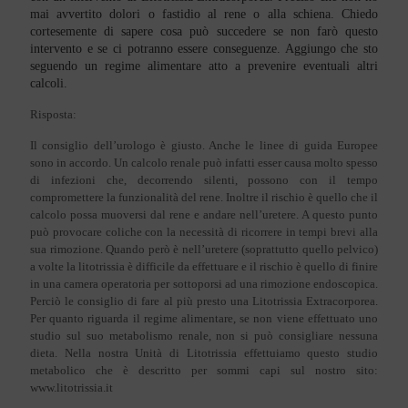
mai avvertito dolori o fastidio al rene o alla schiena. Chiedo
cortesemente di sapere cosa può succedere se non farò questo
intervento e se ci potranno essere conseguenze. Aggiungo che sto
seguendo un regime alimentare atto a prevenire eventuali altri
calcoli.
Risposta:
Il consiglio dell’urologo è giusto. Anche le linee di guida Europee
sono in accordo. Un calcolo renale può infatti esser causa molto spesso
di infezioni che, decorrendo silenti, possono con il tempo
compromettere la funzionalità del rene. Inoltre il rischio è quello che il
calcolo possa muoversi dal rene e andare nell’uretere. A questo punto
può provocare coliche con la necessità di ricorrere in tempi brevi alla
sua rimozione. Quando però è nell’uretere (soprattutto quello pelvico)
a volte la litotrissia è difficile da effettuare e il rischio è quello di finire
in una camera operatoria per sottoporsi ad una rimozione endoscopica.
Perciò le consiglio di fare al più presto una Litotrissia Extracorporea.
Per quanto riguarda il regime alimentare, se non viene effettuato uno
studio sul suo metabolismo renale, non si può consigliare nessuna
dieta. Nella nostra Unità di Litotrissia effettuiamo questo studio
metabolico che è descritto per sommi capi sul nostro sito:
www.litotrissia.it