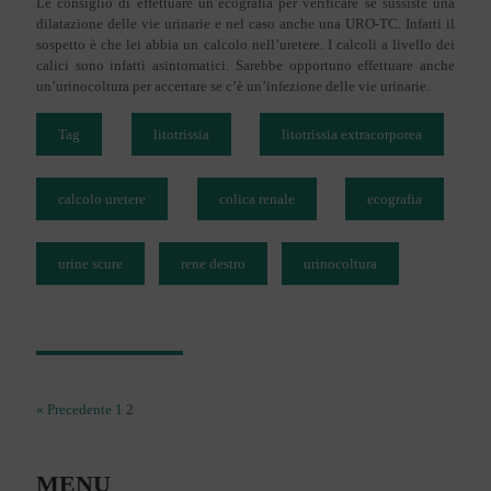
Le consiglio di effettuare un’ecografia per verificare se sussiste una
dilatazione delle vie urinarie e nel caso anche una URO-TC. Infatti il
sospetto è che lei abbia un calcolo nell’uretere. I calcoli a livello dei
calici sono infatti asintomatici. Sarebbe opportuno effettuare anche
un’urinocoltura per accertare se c’è un’infezione delle vie urinarie.
Tag
litotrissia
litotrissia extracorporea
calcolo uretere
colica renale
ecografia
urine scure
rene destro
urinocoltura
« Precedente
1
2
MENU