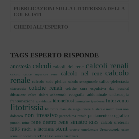
PUBBLICAZIONI SULLA LITOTRISSIA DELLA
COLECISTI
CHIEDI ALL’ESPERTO
TAGS ESPERTO RISPONDE
calcoli renali
calcoli
anestesia
calcoli del rene
calcolo
calcolo nel rene
calcolo calice superiore rene
renale
calcolo sede pielica
calico-pielectasia
calcolo sottogiuntale
coliche renali
cura espulsiva
cistoscopia
coloche
day hospital
ecografia addominale
endoscopia
dilatazione calice
dolori addominali
Intervento
idronefrosi
frantumazione
gravidanza
immagine iperdensa
litotrissia
litotritore manuale
megauretere bilaterale
microlitiasi
non
non invasivo
puntamento ecografico
doloroso
parenchima renale
rene sinistro
rene destro
RIRS calcoli ureterali
puntini urine
stent
RIRS rischi e litotrissia
uretere omolaterale
Ureteroscopia
urine
vescica
scure
urinocoltura
vesica
vie biliari