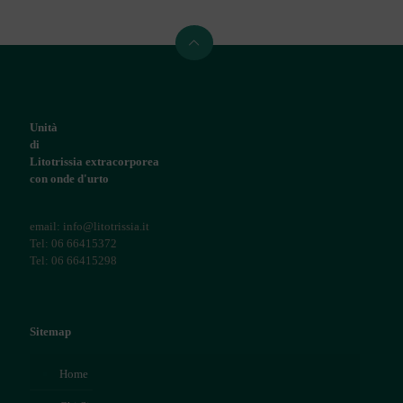
Unità
di
Litotrissia extracorporea
con onde d'urto
email: info@litotrissia.it
Tel: 06 66415372
Tel: 06 66415298
Sitemap
Home