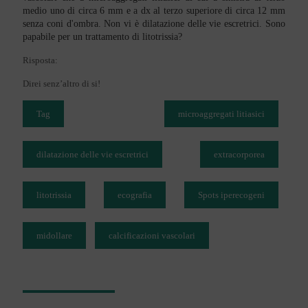
medio uno di circa 6 mm e a dx al terzo superiore di circa 12 mm
senza coni d'ombra. Non vi è dilatazione delle vie escretrici. Sono
papabile per un trattamento di litotrissia?
Risposta:
Direi senz’altro di si!
Tag
microaggregati litiasici
dilatazione delle vie escretrici
extracorporea
litotrissia
ecografia
Spots iperecogeni
midollare
calcificazioni vascolari