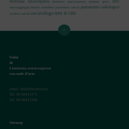
litotrissia intracorporea
litotritore
macromaturia
malattie gravi
MDC
puntamento radiologico
microaggregati litiasici
midollare
pacemaker calcoli
uro tc
urologo
reni
URS
recidiva calcoli
Unità
di
Litotrissia extracorporea
con onde d'urto
email: info@litotrissia.it
Tel: 06 66415372
Tel: 06 66415298
Sitemap