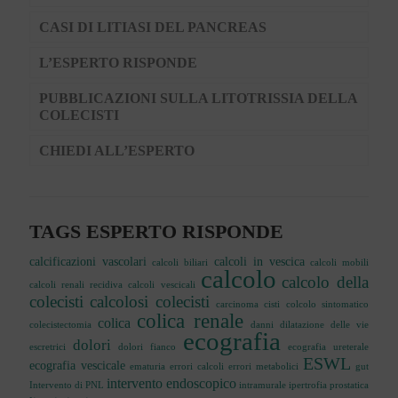
CASI DI LITIASI DEL PANCREAS
L’ESPERTO RISPONDE
PUBBLICAZIONI SULLA LITOTRISSIA DELLA
COLECISTI
CHIEDI ALL’ESPERTO
TAGS ESPERTO RISPONDE
calcificazioni vascolari
calcoli in vescica
calcoli biliari
calcoli mobili
calcolo
calcolo della
calcoli renali recidiva
calcoli vescicali
colecisti
calcolosi colecisti
carcinoma
cisti
colcolo sintomatico
colica renale
colica
colecistectomia
danni
dilatazione delle vie
ecografia
dolori
escretrici
dolori fianco
ecografia ureterale
ESWL
ecografia vescicale
ematuria
errori calcoli
errori metabolici
gut
intervento endoscopico
Intervento di PNL
intramurale
ipertrofia prostatica