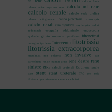
del rene
calcolo 8mm
calcolo nel rene
calcolo calice superiore rene
calcolo renale
calcolo sede pielica
calico-pielectasia
calcolo sottogiuntale
cistoscopia
coliche renali
cura espulsiva
day hospital
dolori
ecografia addominale
endoscopia
addominali
idronefrosi
giunto ureterale
epidurale
gravidanza
litotrissia
Intervento
immagine iperdensa
litotrissia extracorporea
non invasivo
microlitiasi
non doloroso
pan
rene
rene destro
parenchima renale
puntini urine
sinistro
RIRS calcoli ureterali
Rx diretta renale
stent
stent ureterale
stant
TAC con mdc
Ureteroscopia
urinocoltura
vesica
vie biliari