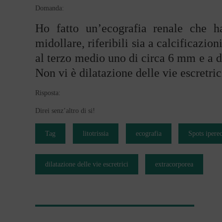
Domanda:
Ho fatto un’ecografia renale che ha
midollare, riferibili sia a calcificazion
al terzo medio uno di circa 6 mm e a d
Non vi è dilatazione delle vie escretric
Risposta:
Direi senz’altro di si!
Tag
litotrissia
ecografia
Spots ipere
dilatazione delle vie escretrici
extracorporea