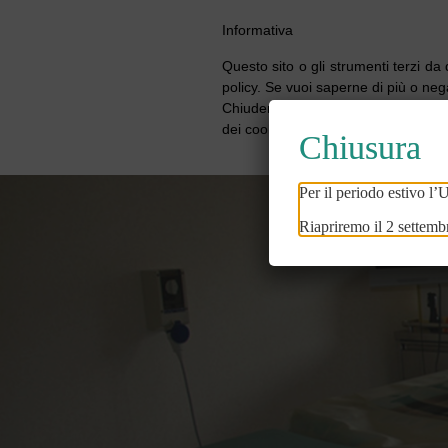
Informativa
Questo sito o gli strumenti terzi da 
policy. Se vuoi saperne di più o neg
Chiudendo questo banner, scorrendo
dei cookie.
Chiusura
Per il periodo estivo l’
Riapriremo il 2 settembr