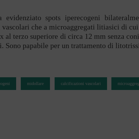
 evidenziato spots iperecogeni bilateralme
i vascolari che a microaggregati litiasici di cui
x al terzo superiore di circa 12 mm senza con
i. Sono papabile per un trattamento di litotriss
cogeni
midollare
calcificazioni vascolari
microaggrega