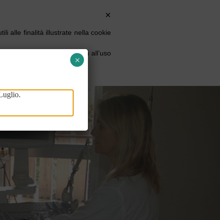
×
ontatti
Convenzioni
Prenota Una Visita
 alle finalità illustrate nella cookie
n altra maniera, acconsenti all’uso
×
Luglio.