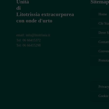
Unità
Sitemap
di
Litotrissia extracorporea
Home
con onde d'urto
Chi Si
Dove S
email: info@litotrissia.it
Tel: 06 66415372
Contatt
Tel: 06 66415298
Conven
Prenota
Privacy
Cookie 