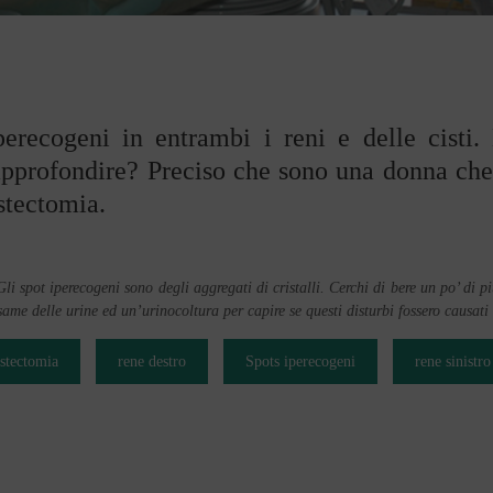
erecogeni in entrambi i reni e delle cisti.
i approfondire? Preciso che sono una donna ch
tectomia.
li spot iperecogeni sono degli aggregati di cristalli. Cerchi di bere un po’ di pi
same delle urine ed un’urinocoltura per capire se questi disturbi fossero causati
stectomia
rene destro
Spots iperecogeni
rene sinistro