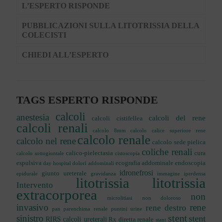
L’ESPERTO RISPONDE
PUBBLICAZIONI SULLA LITOTRISSIA DELLA
COLECISTI
CHIEDI ALL’ESPERTO
TAGS ESPERTO RISPONDE
calcoli
anestesia
calcoli del rene
calcoli cistifellea
calcoli renali
calcolo 8mm
calcolo calice superiore rene
calcolo renale
calcolo nel rene
calcolo sede pielica
coliche renali
calico-pielectasia
cura
calcolo sottogiuntale
cistoscopia
espulsiva
ecografia addominale
endoscopia
day hospital
dolori addominali
idronefrosi
giunto ureterale
epidurale
gravidanza
immagine iperdensa
litotrissia
litotrissia
Intervento
extracorporea
non
microlitiasi
non doloroso
invasivo
rene
rene destro
pan
parenchima renale
puntini urine
stent
sinistro
stent
RIRS calcoli ureterali
Rx diretta renale
stant