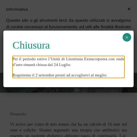
×
Informativa
Questo sito o gli strumenti terzi da questo utilizzati si avvalgono
di cookie necessari al funzionamento ed utili alle finalità illustrate
nella cookie policy. Se vuoi saperne di più o negare il consenso
×
a tutti o ad alcuni cookie, consulta la
cookie policy
.
Chiusura
Chiudendo questo banner, scorrendo questa pagina, cliccando
su un link o proseguendo la navigazione in altra maniera,
acconsenti all’uso dei cookie.
Per il periodo estivo l’Unità di Litotrissia Extracorporea con onde
ANTIBIOTICI
d’urto rimarrà chiusa dal 24 Luglio.
Riapriremo il 2 settembre pronti ad accogliervi al meglio.
Domanda:
Vi scrivo per conto di mio nonno che ha un calcolo di 16 mm nel
rene e coliche. Stiamo seguendo una terapia con antibiotici ma
essendo un paziente diabetico abbiamo paura di continuarla. Lui,