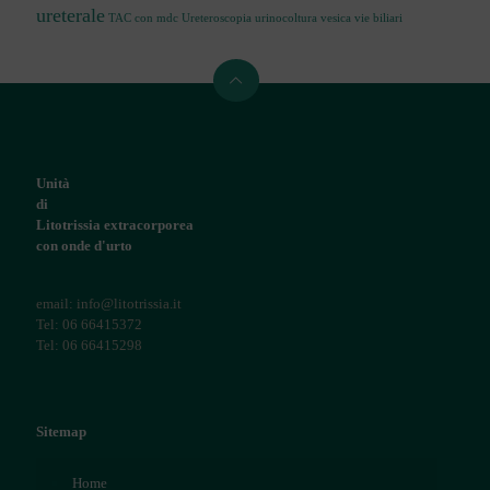
ureterale
TAC con mdc
Ureteroscopia
urinocoltura
vesica
vie biliari
Unità
di
Litotrissia extracorporea
con onde d'urto
email: info@litotrissia.it
Tel: 06 66415372
Tel: 06 66415298
Sitemap
Home