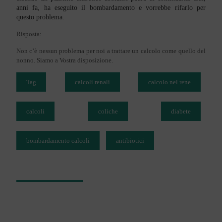
anni fa, ha eseguito il bombardamento e vorrebbe rifarlo per
questo problema.
Risposta:
Non c’è nessun problema per noi a trattare un calcolo come quello del
nonno. Siamo a Vostra disposizione.
Tag
calcoli renali
calcolo nel rene
calcoli
coliche
diabete
bombardamento calcoli
antibiotici