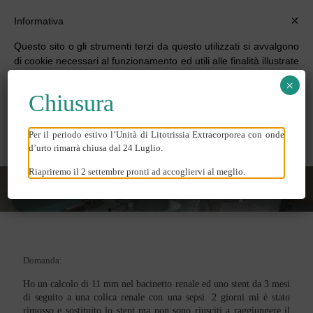
×
Informativa
Questo sito o gli strumenti terzi da questo utilizzati si avvalgono
di cookie necessari al funzionamento ed utili alle finalità illustrate
nella cookie policy. Se vuoi saperne di più o negare il consenso
×
a tutti o ad alcuni cookie, consulta la
cookie policy
.
Chiusura
Chiudendo questo banner, scorrendo questa pagina, cliccando
su un link o proseguendo la navigazione in altra maniera,
acconsenti all’uso dei cookie.
Per il periodo estivo l’Unità di Litotrissia Extracorporea con onde
COLICHE
d’urto rimarrà chiusa dal 24 Luglio.
Riapriremo il 2 settembre pronti ad accogliervi al meglio.
Domanda:
Ho un calcolo di 11 mm nel bacinetto renale ed uno stent da 3 mesi
di seguito a una colica renale con una sepsi. 2 giorni mi è stato
rimosso e sostituito lo stent ma non sono riusciti a raggiungere il