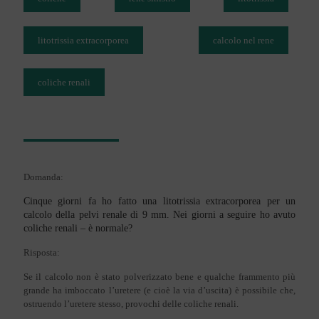
litotrissia extracorporea
calcolo nel rene
coliche renali
Domanda:
Cinque giorni fa ho fatto una litotrissia extracorporea per un
calcolo della pelvi renale di 9 mm. Nei giorni a seguire ho avuto
coliche renali – è normale?
Risposta:
Se il calcolo non è stato polverizzato bene e qualche frammento più
grande ha imboccato l’uretere (e cioè la via d’uscita) è possibile che,
ostruendo l’uretere stesso, provochi delle coliche renali.