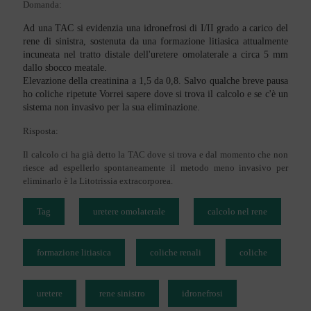
Domanda:
Ad una TAC si evidenzia una idronefrosi di I/II grado a carico del
rene di sinistra, sostenuta da una formazione litiasica attualmente
incuneata nel tratto distale dell'uretere omolaterale a circa 5 mm
dallo sbocco meatale.
Elevazione della creatinina a 1,5 da 0,8. Salvo qualche breve pausa
ho coliche ripetute Vorrei sapere dove si trova il calcolo e se c'è un
sistema non invasivo per la sua eliminazione.
Risposta:
Il calcolo ci ha già detto la TAC dove si trova e dal momento che non
riesce ad espellerlo spontaneamente il metodo meno invasivo per
eliminarlo è la Litotrissia extracorporea.
Tag
uretere omolaterale
calcolo nel rene
formazione litiasica
coliche renali
coliche
uretere
rene sinistro
idronefrosi