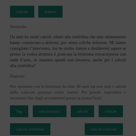
coliche
diabete
Domanda:
Da anni ho molti calcoli silenti alla cistifellea che solo ultimamente
hanno cominciato a dolermi, pur senza coliche dolorose. Mi hanno
consigliato l’intervento, ma ho molto timore e desidererei sapere se
presso la vostra struttura è praticata la litotrissia extracorporea con
onde d’urto, in maniera quindi non invasiva, anche per i calcoli
alla cistifellea?
Risposta:
Noi operiamo con la litotrissia da oltre 30 anni ma non tutti i calcoli
della colecisti possono essere trattati. Per poterle rispondere è
necessario fare degli accertamenti presso la nostra Unità.
Tag
non invasivo
calcoli
coliche
calcoli cistifellea
calcoli colecisti