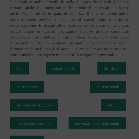
l’ecografia è molto attendibile nella diagnosi dei calcoli delle vie
urinarie anche di dimensioni millimetriche. E’ necessario però che
anche l’operatore sia in grado di visualizzarli! Invero ci sono punti,
come l’uretere pelvico, in cui piccoli calcoli sono di difficile
evidenziazione. E’ discutibile il fatto se lei ha avuto o meno una
colica renale in quanto l’ecografia avrebbe dovuto comunque
evidenziare una dilatazione calicopielica indice che c’era stata
un’ostruzione. Un piccolo calcolo, secondo la nostra esperienza si può
formare anche nell’arco di 6 mesi – un anno. Per questo motivo noi
sottoponiamo i nostri pazienti a controlli ecografici semestrali.
Tag
calcoli renali
litotrissia
colica renale
coliche renali
sintomi calcoli renali
coliche
prevenzione coliche
prevenzione coliche renali