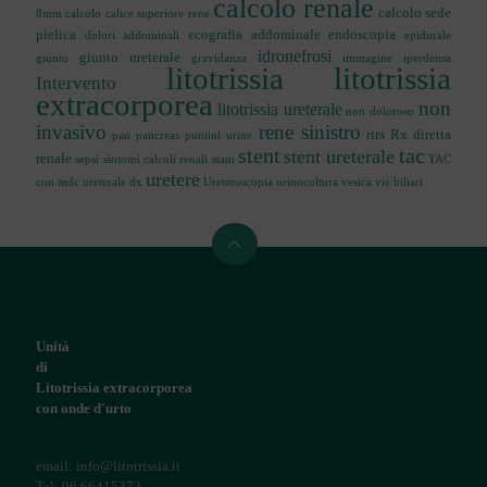
calcolo renale
calcolo sede
8mm
calcolo calice superiore rene
pielica
ecografia addominale
endoscopia
dolori addominali
epidurale
idronefrosi
giunto ureterale
giunto
gravidanza
immagine iperdensa
litotrissia
litotrissia
Intervento
extracorporea
non
litotrissia ureterale
non doloroso
invasivo
rene sinistro
rirs
Rx diretta
pan
pancreas
puntini urine
stent
tac
stent ureterale
renale
sepsi
sintomi calcoli renali
stant
TAC
uretere
con mdc
ureterale dx
Ureteroscopia
urinocoltura
vesica
vie biliari
Unità
di
Litotrissia extracorporea
con onde d'urto
email: info@litotrissia.it
Tel: 06 66415372