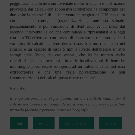
peggiorata, le coliche sono diventate molto frequenti e l'ostruzione
provocata dai calcoli con successiva idronefrosi ha comportato per
due volte la necessità di un intervento chirurgico di URS con tutto
ciò che ne consegue (ospedalizzazione, anestesia spinale,
posizionamento e poi rimozione di stent ecc). A un mese dal
secondo intervento le coliche continuano a ripresentarsi e a oggi
con l'uroTC effettuata con mezzo di contrasto si rendono evidenti
vari piccoli calcoli nel rene destro (max 5-6 mm), un paio nel
sinistro e un calcolo di circa 5 mm a livello dell'uretere sinistro
sottogiuntale. Vedo, dai casi esposti, che lei ha trattato anche
calcoli di piccole dimensioni e in varie localizzazioni. Ritiene che
mia moglie possa essere sottoposta ad un trattamento di litotrissia
extracorporea e che una reale polverizzazione (e non
frammentazione) dei calcoli possa essere ottenuta?
Risposta:
Ritengo certamente di sì per quanto attiene i calcoli renali; per il
calcolo dell’uretere sottogiuntale sinistro dovrei capire se è possibile
trattarlo facendole personalmente un’ecografia.
Tag
uro tc
coliche renali
calcoli