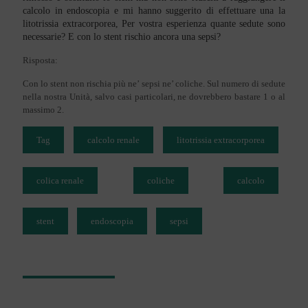
calcolo in endoscopia e mi hanno suggerito di effettuare una la
litotrissia extracorporea, Per vostra esperienza quante sedute sono
necessarie? E con lo stent rischio ancora una sepsi?
Risposta:
Con lo stent non rischia più ne’ sepsi ne’ coliche. Sul numero di sedute
nella nostra Unità, salvo casi particolari, ne dovrebbero bastare 1 o al
massimo 2.
Tag
calcolo renale
litotrissia extracorporea
colica renale
coliche
calcolo
stent
endoscopia
sepsi