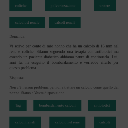
coliche
polverizzazione
uretere
calcolosi renale
calcoli renali
Domanda:
Vi scrivo per conto di mio nonno che ha un calcolo di 16 mm nel
rene e coliche. Stiamo seguendo una terapia con antibiotici ma
essendo un paziente diabetico abbiamo paura di continuarla. Lui,
anni fa, ha eseguito il bombardamento e vorrebbe rifarlo per
questo problema.
Risposta:
Non c’è nessun problema per noi a trattare un calcolo come quello del
nonno. Siamo a Vostra disposizione.
Tag
bombardamento calcoli
antibiotici
calcoli renali
calcolo nel rene
calcoli