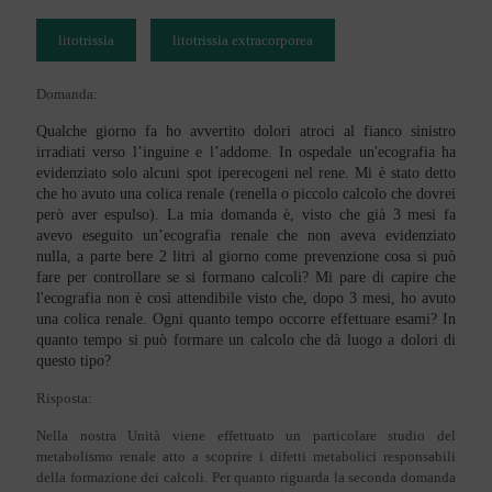
litotrissia
litotrissia extracorporea
Domanda:
Qualche giorno fa ho avvertito dolori atroci al fianco sinistro
irradiati verso l’inguine e l’addome. In ospedale un'ecografia ha
evidenziato solo alcuni spot iperecogeni nel rene. Mi è stato detto
che ho avuto una colica renale (renella o piccolo calcolo che dovrei
però aver espulso). La mia domanda è, visto che già 3 mesi fa
avevo eseguito un’ecografia renale che non aveva evidenziato
nulla, a parte bere 2 litri al giorno come prevenzione cosa si può
fare per controllare se si formano calcoli? Mi pare di capire che
l'ecografia non è così attendibile visto che, dopo 3 mesi, ho avuto
una colica renale. Ogni quanto tempo occorre effettuare esami? In
quanto tempo si può formare un calcolo che dà luogo a dolori di
questo tipo?
Risposta:
Nella nostra Unità viene effettuato un particolare studio del
metabolismo renale atto a scoprire i difetti metabolici responsabili
della formazione dei calcoli. Per quanto riguarda la seconda domanda