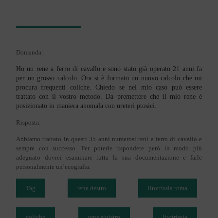
Domanda:
Ho un rene a ferro di cavallo e sono stato già operato 21 anni fa
per un grosso calcolo. Ora si è formato un nuovo calcolo che mi
procura frequenti coliche. Chiedo se nel mio caso può essere
trattato con il vostro metodo. Da premettere che il mio rene è
posizionato in maniera anomala con ureteri ptosici.
Risposta:
Abbiamo trattato in questi 35 anni numerosi reni a ferro di cavallo e
sempre con successo. Per poterle rispondere però in modo più
adeguato dovrei esaminare tutta la sua documentazione e farle
personalmente un’ecografia.
Tag
rene destro
litotrissia roma
coliche
rene sinistro
litotrissia