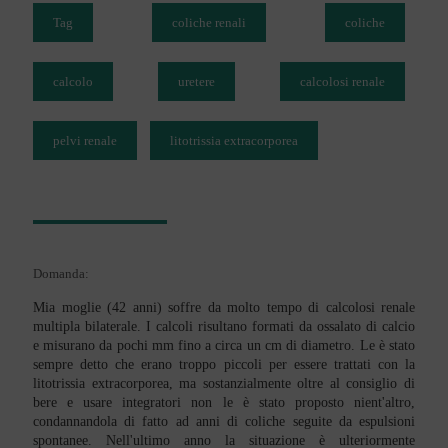
Tag
coliche renali
coliche
calcolo
uretere
calcolosi renale
pelvi renale
litotrissia extracorporea
Domanda:
Mia moglie (42 anni) soffre da molto tempo di calcolosi renale
multipla bilaterale. I calcoli risultano formati da ossalato di calcio
e misurano da pochi mm fino a circa un cm di diametro. Le è stato
sempre detto che erano troppo piccoli per essere trattati con la
litotrissia extracorporea, ma sostanzialmente oltre al consiglio di
bere e usare integratori non le è stato proposto nient'altro,
condannandola di fatto ad anni di coliche seguite da espulsioni
spontanee. Nell'ultimo anno la situazione è ulteriormente