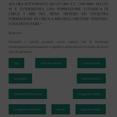
ALLORA SOTTOPOSTO AD UN URO T.C. CON MDC DA CUI
SI È EVIDENZIATA UNA FORMAZIONE LITIASICA DI
CIRCA 5 MM NEL RENE DESTRO ED UN'ALTRA
FORMAZIONE DI CIRCA 6 MM DELL'URETERE SINISTRO.
COSA DEVO FARE?
Risposta:
Entrambi i calcoli possono essere trattati con la litotrissia
extracorporea a puntamento ecografico senza dovere ricorrere ad alcun
tipo di anestesia.
Tag
calcolo uretere
colica renale
ecografia
non invasivo
formazione litiasica
ecografia renale
ecografia vescicale
uro tc
calcolo renale