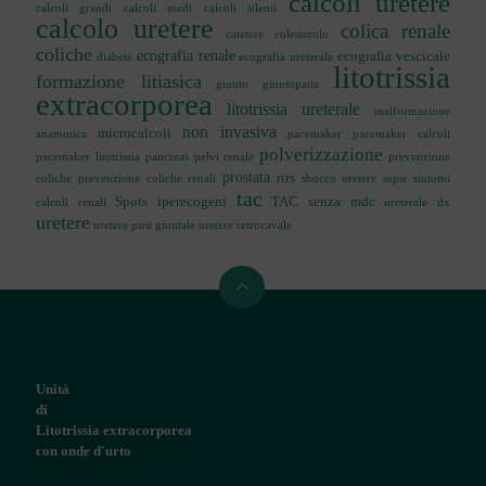
calcoli uretere
calcoli grandi
calcoli medi
calcoli silenti
calcolo uretere
colica renale
catetere
colesterolo
coliche
ecografia renale
ecografia vescicale
diabete
ecografia ureterale
litotrissia
formazione litiasica
giunto
giuntopatia
extracorporea
litotrissia ureterale
malformazione
non invasiva
microcalcoli
anatomica
pacemaker
pacemaker calcoli
polverizzazione
pacemaker litotrissia
pancreas
pelvi renale
prevenzione
prostata
rirs
coliche
prevenzione coliche renali
sbocco uretere
sepsi
sintomi
tac
Spots iperecogeni
TAC senza mdc
calcoli renali
ureterale dx
uretere
uretere post giuntale
uretere retrocavale
Unità
di
Litotrissia extracorporea
con onde d'urto